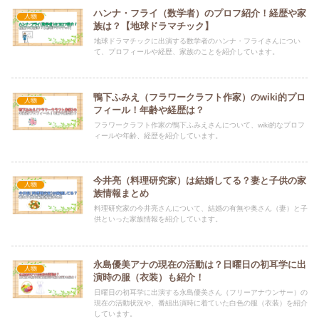
ハンナ・フライ（数学者）のプロフ紹介！経歴や家
人物
族は？【地球ドラマチック】
地球ドラマチックに出演する数学者のハンナ・フライさんについ
て、プロフィールや経歴、家族のことを紹介しています。
鴨下ふみえ（フラワークラフト作家）のwiki的プロ
人物
フィール！年齢や経歴は？
フラワークラフト作家の鴨下ふみえさんについて、wiki的なプロフ
ィールや年齢、経歴を紹介しています。
今井亮（料理研究家）は結婚してる？妻と子供の家
人物
族情報まとめ
料理研究家の今井亮さんについて、結婚の有無や奥さん（妻）と子
供といった家族情報を紹介しています。
永島優美アナの現在の活動は？日曜日の初耳学に出
人物
演時の服（衣装）も紹介！
日曜日の初耳学に出演する永島優美さん（フリーアナウンサー）の
現在の活動状況や、番組出演時に着ていた白色の服（衣装）を紹介
しています。