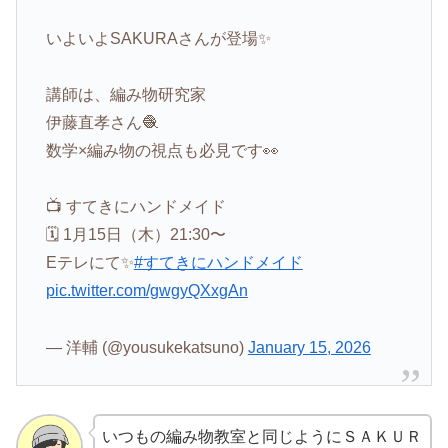
いよいよSAKURAさんが登場✨
講師は、編み物研究家
伊藤直孝さん🧶
数学×編み物の視点も必見です👀
📺 すてきにハンドメイド
🗓 1月15日（木）21:30〜
Eテレにて✨
#すてきにハンドメイド
pic.twitter.com/gwgyQXxgAn
— 洋輔 (@yousukekatsuno)
January 15, 2026
いつもの編み物教室と同じようにＳＡＫＵＲ